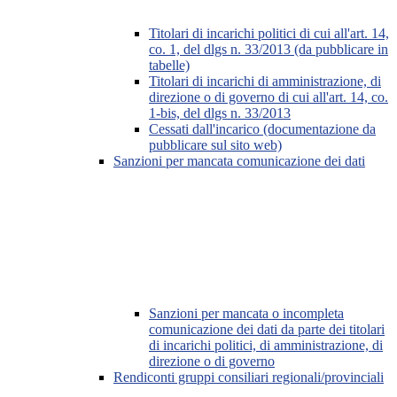
Titolari di incarichi politici di cui all'art. 14,
co. 1, del dlgs n. 33/2013 (da pubblicare in
tabelle)
Titolari di incarichi di amministrazione, di
direzione o di governo di cui all'art. 14, co.
1-bis, del dlgs n. 33/2013
Cessati dall'incarico (documentazione da
pubblicare sul sito web)
Sanzioni per mancata comunicazione dei dati
Sanzioni per mancata o incompleta
comunicazione dei dati da parte dei titolari
di incarichi politici, di amministrazione, di
direzione o di governo
Rendiconti gruppi consiliari regionali/provinciali