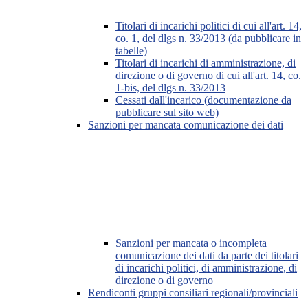
Titolari di incarichi politici di cui all'art. 14,
co. 1, del dlgs n. 33/2013 (da pubblicare in
tabelle)
Titolari di incarichi di amministrazione, di
direzione o di governo di cui all'art. 14, co.
1-bis, del dlgs n. 33/2013
Cessati dall'incarico (documentazione da
pubblicare sul sito web)
Sanzioni per mancata comunicazione dei dati
Sanzioni per mancata o incompleta
comunicazione dei dati da parte dei titolari
di incarichi politici, di amministrazione, di
direzione o di governo
Rendiconti gruppi consiliari regionali/provinciali