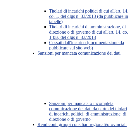
Titolari di incarichi politici di cui all'art. 14,
co. 1, del dlgs n. 33/2013 (da pubblicare in
tabelle)
Titolari di incarichi di amministrazione, di
direzione o di governo di cui all'art. 14, co.
1-bis, del dlgs n. 33/2013
Cessati dall'incarico (documentazione da
pubblicare sul sito web)
Sanzioni per mancata comunicazione dei dati
Sanzioni per mancata o incompleta
comunicazione dei dati da parte dei titolari
di incarichi politici, di amministrazione, di
direzione o di governo
Rendiconti gruppi consiliari regionali/provinciali