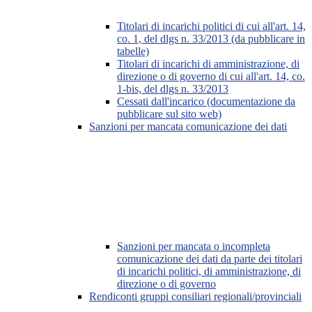
Titolari di incarichi politici di cui all'art. 14,
co. 1, del dlgs n. 33/2013 (da pubblicare in
tabelle)
Titolari di incarichi di amministrazione, di
direzione o di governo di cui all'art. 14, co.
1-bis, del dlgs n. 33/2013
Cessati dall'incarico (documentazione da
pubblicare sul sito web)
Sanzioni per mancata comunicazione dei dati
Sanzioni per mancata o incompleta
comunicazione dei dati da parte dei titolari
di incarichi politici, di amministrazione, di
direzione o di governo
Rendiconti gruppi consiliari regionali/provinciali