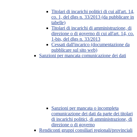
Titolari di incarichi politici di cui all'art. 14,
co. 1, del dlgs n. 33/2013 (da pubblicare in
tabelle)
Titolari di incarichi di amministrazione, di
direzione o di governo di cui all'art. 14, co.
1-bis, del dlgs n. 33/2013
Cessati dall'incarico (documentazione da
pubblicare sul sito web)
Sanzioni per mancata comunicazione dei dati
Sanzioni per mancata o incompleta
comunicazione dei dati da parte dei titolari
di incarichi politici, di amministrazione, di
direzione o di governo
Rendiconti gruppi consiliari regionali/provinciali