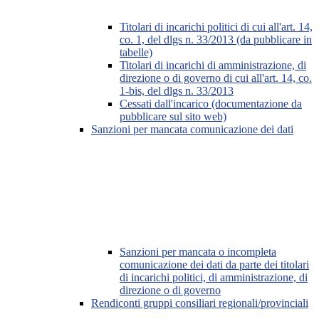
Titolari di incarichi politici di cui all'art. 14,
co. 1, del dlgs n. 33/2013 (da pubblicare in
tabelle)
Titolari di incarichi di amministrazione, di
direzione o di governo di cui all'art. 14, co.
1-bis, del dlgs n. 33/2013
Cessati dall'incarico (documentazione da
pubblicare sul sito web)
Sanzioni per mancata comunicazione dei dati
Sanzioni per mancata o incompleta
comunicazione dei dati da parte dei titolari
di incarichi politici, di amministrazione, di
direzione o di governo
Rendiconti gruppi consiliari regionali/provinciali