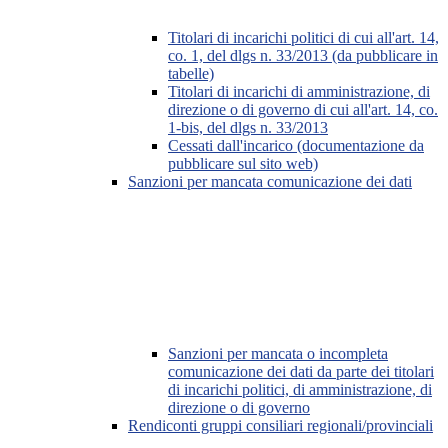
Titolari di incarichi politici di cui all'art. 14,
co. 1, del dlgs n. 33/2013 (da pubblicare in
tabelle)
Titolari di incarichi di amministrazione, di
direzione o di governo di cui all'art. 14, co.
1-bis, del dlgs n. 33/2013
Cessati dall'incarico (documentazione da
pubblicare sul sito web)
Sanzioni per mancata comunicazione dei dati
Sanzioni per mancata o incompleta
comunicazione dei dati da parte dei titolari
di incarichi politici, di amministrazione, di
direzione o di governo
Rendiconti gruppi consiliari regionali/provinciali