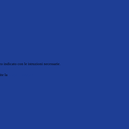
o indicato con le istruzioni necessarie.
ite la
Login Spaggiari