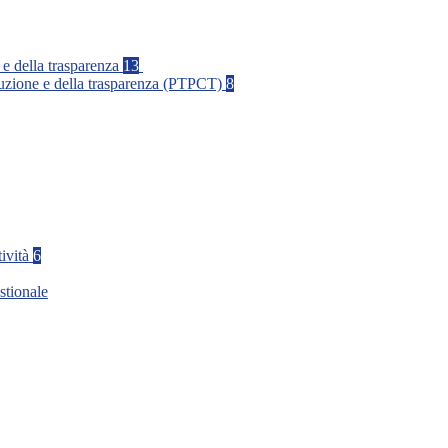
 e della trasparenza
13
rruzione e della trasparenza (PTPCT)
8
tività
6
stionale