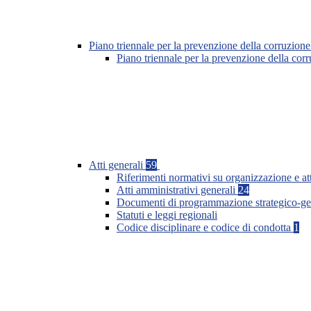
Piano triennale per la prevenzione della corruzione
Piano triennale per la prevenzione della co
Atti generali
59
Riferimenti normativi su organizzazione e at
Atti amministrativi generali
24
Documenti di programmazione strategico-ge
Statuti e leggi regionali
Codice disciplinare e codice di condotta
1