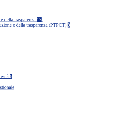
 e della trasparenza
13
rruzione e della trasparenza (PTPCT)
8
tività
6
stionale