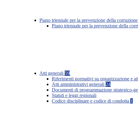
Piano triennale per la prevenzione della corruzione
Piano triennale per la prevenzione della co
Atti generali
59
Riferimenti normativi su organizzazione e at
Atti amministrativi generali
24
Documenti di programmazione strategico-ge
Statuti e leggi regionali
Codice disciplinare e codice di condotta
1