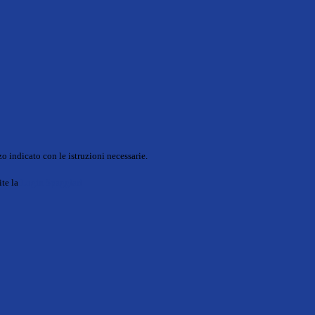
o indicato con le istruzioni necessarie.
ite la
Login Spaggiari