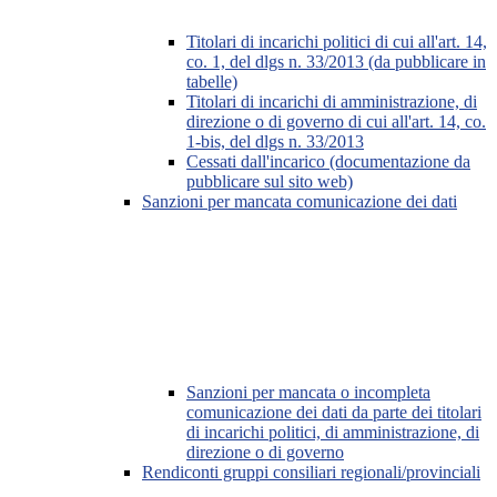
Titolari di incarichi politici di cui all'art. 14,
co. 1, del dlgs n. 33/2013 (da pubblicare in
tabelle)
Titolari di incarichi di amministrazione, di
direzione o di governo di cui all'art. 14, co.
1-bis, del dlgs n. 33/2013
Cessati dall'incarico (documentazione da
pubblicare sul sito web)
Sanzioni per mancata comunicazione dei dati
Sanzioni per mancata o incompleta
comunicazione dei dati da parte dei titolari
di incarichi politici, di amministrazione, di
direzione o di governo
Rendiconti gruppi consiliari regionali/provinciali