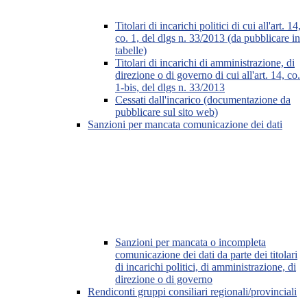
Titolari di incarichi politici di cui all'art. 14,
co. 1, del dlgs n. 33/2013 (da pubblicare in
tabelle)
Titolari di incarichi di amministrazione, di
direzione o di governo di cui all'art. 14, co.
1-bis, del dlgs n. 33/2013
Cessati dall'incarico (documentazione da
pubblicare sul sito web)
Sanzioni per mancata comunicazione dei dati
Sanzioni per mancata o incompleta
comunicazione dei dati da parte dei titolari
di incarichi politici, di amministrazione, di
direzione o di governo
Rendiconti gruppi consiliari regionali/provinciali