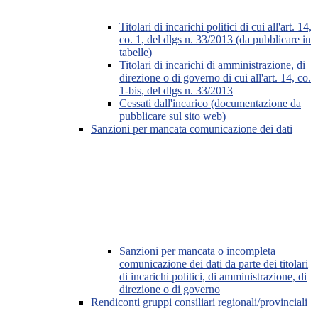
Titolari di incarichi politici di cui all'art. 14,
co. 1, del dlgs n. 33/2013 (da pubblicare in
tabelle)
Titolari di incarichi di amministrazione, di
direzione o di governo di cui all'art. 14, co.
1-bis, del dlgs n. 33/2013
Cessati dall'incarico (documentazione da
pubblicare sul sito web)
Sanzioni per mancata comunicazione dei dati
Sanzioni per mancata o incompleta
comunicazione dei dati da parte dei titolari
di incarichi politici, di amministrazione, di
direzione o di governo
Rendiconti gruppi consiliari regionali/provinciali