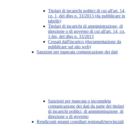
Titolari di incarichi politici di cui all'art. 14,
co. 1, del dlgs n. 33/2013 (da pubblicare in
tabelle)
Titolari di incarichi di amministrazione, di
direzione o di governo di cui all'art. 14, co.
1-bis, del dlgs n. 33/2013
Cessati dall'incarico (documentazione da
pubblicare sul sito web)
Sanzioni per mancata comunicazione dei dati
Sanzioni per mancata o incompleta
comunicazione dei dati da parte dei titolari
di incarichi politici, di amministrazione, di
direzione o di governo
Rendiconti gruppi consiliari regionali/provinciali