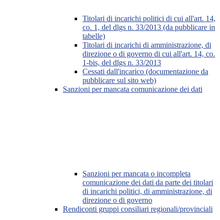
Titolari di incarichi politici di cui all'art. 14,
co. 1, del dlgs n. 33/2013 (da pubblicare in
tabelle)
Titolari di incarichi di amministrazione, di
direzione o di governo di cui all'art. 14, co.
1-bis, del dlgs n. 33/2013
Cessati dall'incarico (documentazione da
pubblicare sul sito web)
Sanzioni per mancata comunicazione dei dati
Sanzioni per mancata o incompleta
comunicazione dei dati da parte dei titolari
di incarichi politici, di amministrazione, di
direzione o di governo
Rendiconti gruppi consiliari regionali/provinciali