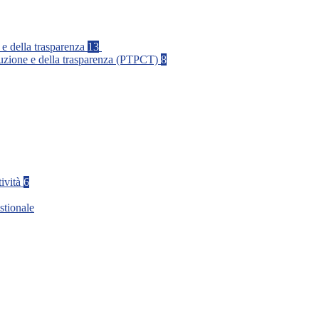
 e della trasparenza
13
rruzione e della trasparenza (PTPCT)
8
tività
6
stionale