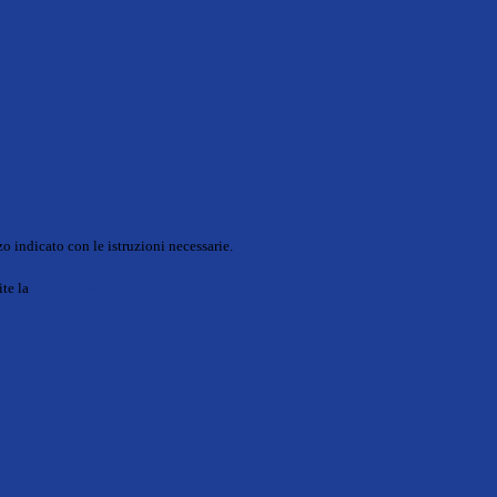
o indicato con le istruzioni necessarie.
ite la
Login Spaggiari