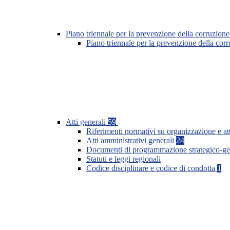
Piano triennale per la prevenzione della corruzione
Piano triennale per la prevenzione della co
Atti generali
59
Riferimenti normativi su organizzazione e at
Atti amministrativi generali
24
Documenti di programmazione strategico-ge
Statuti e leggi regionali
Codice disciplinare e codice di condotta
1