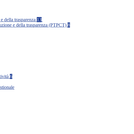
 e della trasparenza
13
rruzione e della trasparenza (PTPCT)
8
tività
6
stionale