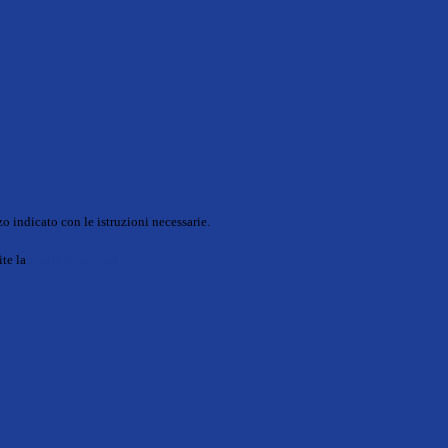
o indicato con le istruzioni necessarie.
ite la
Login Spaggiari