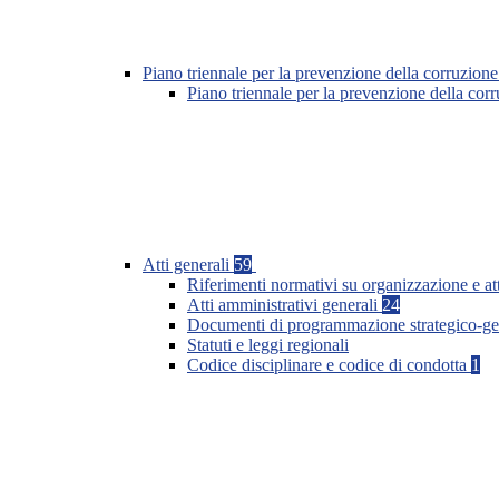
Piano triennale per la prevenzione della corruzione
Piano triennale per la prevenzione della co
Atti generali
59
Riferimenti normativi su organizzazione e at
Atti amministrativi generali
24
Documenti di programmazione strategico-ge
Statuti e leggi regionali
Codice disciplinare e codice di condotta
1