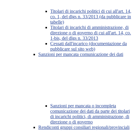
Titolari di incarichi politici di cui all'art. 14,
co. 1, del dlgs n. 33/2013 (da pubblicare in
tabelle)
Titolari di incarichi di amministrazione, di
direzione o di governo di cui all'art. 14, co.
1-bis, del dlgs n. 33/2013
Cessati dall'incarico (documentazione da
pubblicare sul sito web)
Sanzioni per mancata comunicazione dei dati
Sanzioni per mancata o incompleta
comunicazione dei dati da parte dei titolari
di incarichi politici, di amministrazione, di
direzione o di governo
Rendiconti gruppi consiliari regionali/provinciali