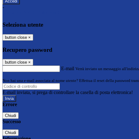
-
Entra con SPID
Entra con CIE
Seleziona utente
button close
×
Recupero password
button close
×
E-mail
Verrà inviato un messaggio all'indirizz
Non hai una e-mail associata al nome utente? Effettua il reset della password tram
E-mail inviata, si prega di controllare la casella di posta elettronica!
Errore
Chiudi
Successo
Chiudi
Informazione