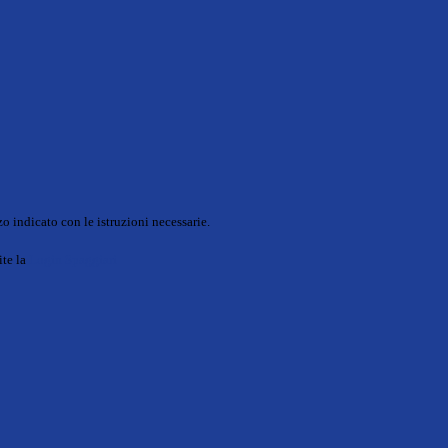
o indicato con le istruzioni necessarie.
ite la
Login Spaggiari