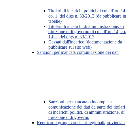
Titolari di incarichi politici di cui all'art. 14,
co. 1, del dlgs n. 33/2013 (da pubblicare in
tabelle)
Titolari di incarichi di amministrazione, di
direzione o di governo di cui all'art. 14, co.
1-bis, del dlgs n. 33/2013
Cessati dall'incarico (documentazione da
pubblicare sul sito web)
Sanzioni per mancata comunicazione dei dati
Sanzioni per mancata o incompleta
comunicazione dei dati da parte dei titolari
di incarichi politici, di amministrazione, di
direzione o di governo
Rendiconti gruppi consiliari regionali/provinciali