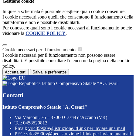
Gestione cookie
In questa schermata è possibile scegliere quali cookie consentire.
I cookie necessari sono quelli che consentono il funzionamento della
piattaforma e non è possibile disabilitarli.
Per conoscere quali sono i cookie necessari al funzionamento potete
visionare la
COOKIE POLICY
.
Cookie necessari per il funzionamento
I cookie necessari per il funzionamento non possono essere
disabilitati. È possibile consultare l'elenco nella pagina della cookie
policy.
Accetta tutti
Salva le preferenze
Istituto Comprensivo Statale "A. Cesari"
Contatti
Istituto Comprensivo Statale "A. Cesari"
Via Marconi, 76 – 37060 Castel d’Azzano (VR)
Tel:
0458520813
Email:
vric85900v@istruzione.it
Link per inviare una mail
PEC:
vric85900v@pec.istruzione.it
Link per inviare una mail