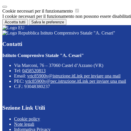
Cookie necessari per il funzionamento
I cookie necessari per il funzionamento non possono essere disabilitati.
Accetta tutti
Salva le preferenze
Istituto Comprensivo Statale "A. Cesari"
Contatti
Istituto Comprensivo Statale "A. Cesari"
Via Marconi, 76 – 37060 Castel d’Azzano (VR)
Tel:
0458520813
Email:
vric85900v@istruzione.it
Link per inviare una mail
PEC:
vric85900v@pec.istruzione.it
Link per inviare una mail
C.F.: 93048380237
Sezione Link Utili
Cookie policy
Note legali
Informativa Privacy