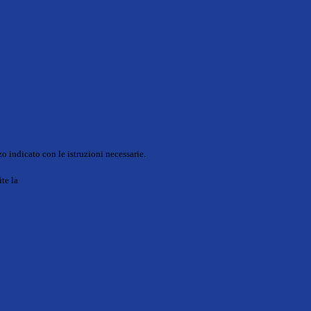
o indicato con le istruzioni necessarie.
ite la
Login Spaggiari