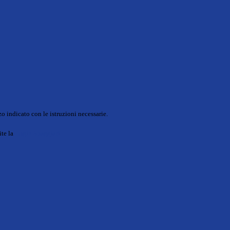
o indicato con le istruzioni necessarie.
ite la
Login Spaggiari