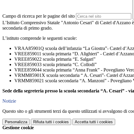
Campo di ricerca per le pagine del sito
L’Istituto Comprensivo Statale "Antonio Cesari" di Castel d'Azzano è un
secondaria di primo grado.
L’istituto comprende le seguenti scuole:
VRAA85901Q scuola dell’infanzia “La Giostra”- Castel d’Az
VREE859011 scuola primaria “D. Alighieri” - Castel d’Azzan
VREE859022 scuola primaria “E. Salgari”
VREE859033 scuola primaria “C. Collodi”
VREE859044 scuola primaria “Anna Frank” - Povegliano Ver
VRMM85901X scuola secondaria “ A. Cesari”- Castel d'Azz
VRMM859021 scuola secondaria “A. Manzoni” - Povegliano 
Sede della segreteria presso la scuola secondaria “A. Cesari” - v
Notizie
Questo sito o gli strumenti terzi da questo utilizzati si avvalgono di coo
Personalizza
Rifiuta tutti
i cookies
Accetta tutti
i cookies
Gestione cookie