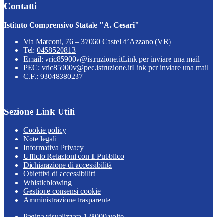
Contatti
Istituto Comprensivo Statale "A. Cesari"
Via Marconi, 76 – 37060 Castel d’Azzano (VR)
Tel:
0458520813
Email:
vric85900v@istruzione.it
Link per inviare una mail
PEC:
vric85900v@pec.istruzione.it
Link per inviare una mail
C.F.: 93048380237
Sezione Link Utili
Cookie policy
Note legali
Informativa Privacy
Ufficio Relazioni con il Pubblico
Dichiarazione di accessibilità
Obiettivi di accessibilità
Whistleblowing
Gestione consensi cookie
Amministrazione trasparente
Pagina visualizzata
128000
volte