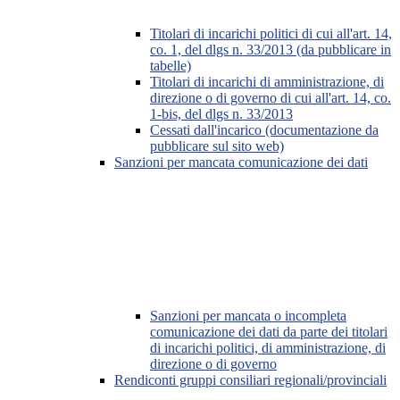
Titolari di incarichi politici di cui all'art. 14,
co. 1, del dlgs n. 33/2013 (da pubblicare in
tabelle)
Titolari di incarichi di amministrazione, di
direzione o di governo di cui all'art. 14, co.
1-bis, del dlgs n. 33/2013
Cessati dall'incarico (documentazione da
pubblicare sul sito web)
Sanzioni per mancata comunicazione dei dati
Sanzioni per mancata o incompleta
comunicazione dei dati da parte dei titolari
di incarichi politici, di amministrazione, di
direzione o di governo
Rendiconti gruppi consiliari regionali/provinciali