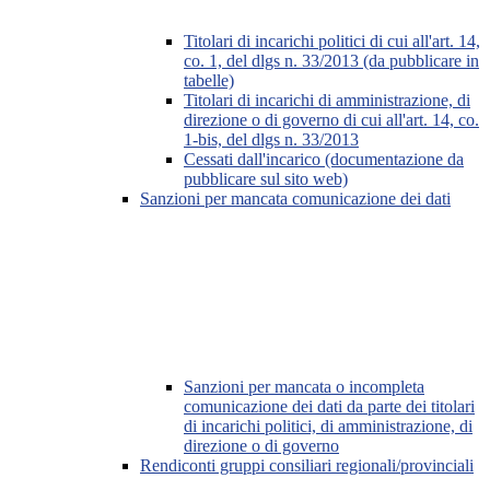
Titolari di incarichi politici di cui all'art. 14,
co. 1, del dlgs n. 33/2013 (da pubblicare in
tabelle)
Titolari di incarichi di amministrazione, di
direzione o di governo di cui all'art. 14, co.
1-bis, del dlgs n. 33/2013
Cessati dall'incarico (documentazione da
pubblicare sul sito web)
Sanzioni per mancata comunicazione dei dati
Sanzioni per mancata o incompleta
comunicazione dei dati da parte dei titolari
di incarichi politici, di amministrazione, di
direzione o di governo
Rendiconti gruppi consiliari regionali/provinciali