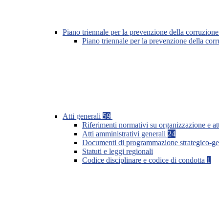
Piano triennale per la prevenzione della corruzione
Piano triennale per la prevenzione della co
Atti generali
59
Riferimenti normativi su organizzazione e at
Atti amministrativi generali
24
Documenti di programmazione strategico-ge
Statuti e leggi regionali
Codice disciplinare e codice di condotta
1