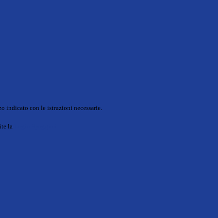
o indicato con le istruzioni necessarie.
ite la
Login Spaggiari