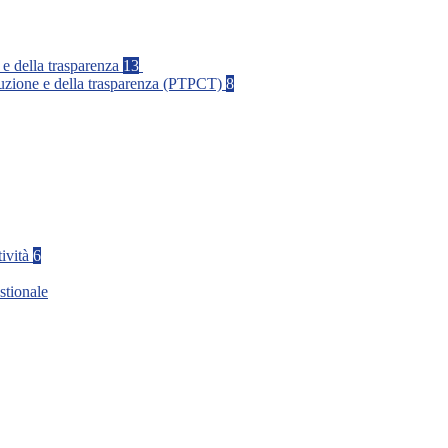
 e della trasparenza
13
rruzione e della trasparenza (PTPCT)
8
tività
6
stionale