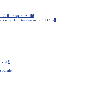
 e della trasparenza
13
rruzione e della trasparenza (PTPCT)
8
tività
6
stionale