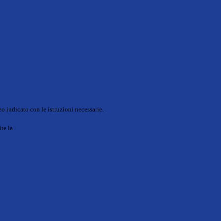
o indicato con le istruzioni necessarie.
ite la
Login Spaggiari