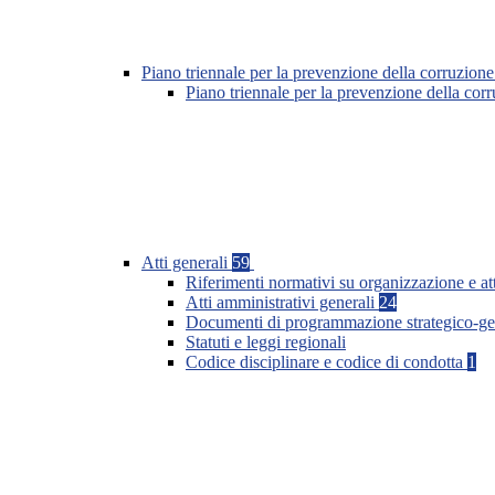
Piano triennale per la prevenzione della corruzione
Piano triennale per la prevenzione della co
Atti generali
59
Riferimenti normativi su organizzazione e at
Atti amministrativi generali
24
Documenti di programmazione strategico-ge
Statuti e leggi regionali
Codice disciplinare e codice di condotta
1