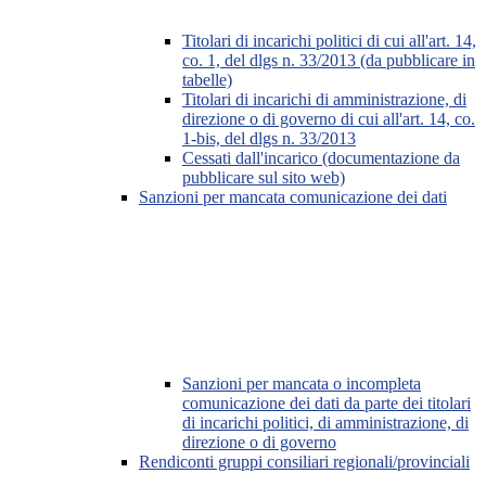
Titolari di incarichi politici di cui all'art. 14,
co. 1, del dlgs n. 33/2013 (da pubblicare in
tabelle)
Titolari di incarichi di amministrazione, di
direzione o di governo di cui all'art. 14, co.
1-bis, del dlgs n. 33/2013
Cessati dall'incarico (documentazione da
pubblicare sul sito web)
Sanzioni per mancata comunicazione dei dati
Sanzioni per mancata o incompleta
comunicazione dei dati da parte dei titolari
di incarichi politici, di amministrazione, di
direzione o di governo
Rendiconti gruppi consiliari regionali/provinciali