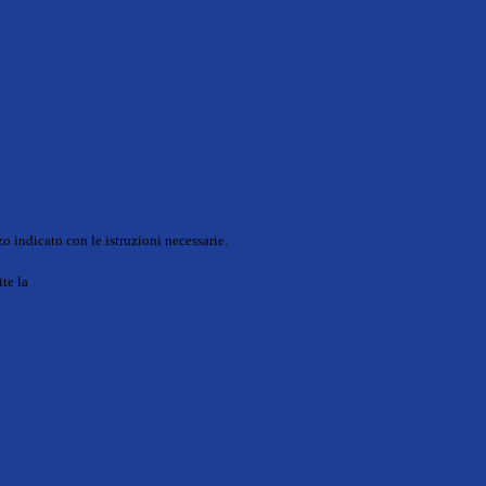
o indicato con le istruzioni necessarie.
ite la
Login Spaggiari