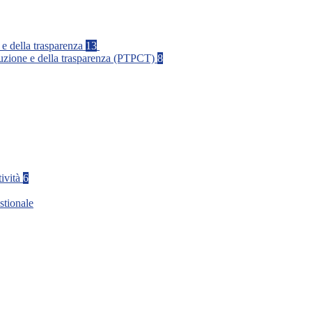
 e della trasparenza
13
rruzione e della trasparenza (PTPCT)
8
tività
6
stionale