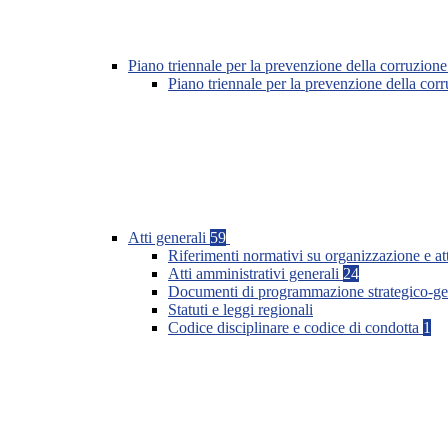
Piano triennale per la prevenzione della corruzione
Piano triennale per la prevenzione della co
Atti generali
59
Riferimenti normativi su organizzazione e at
Atti amministrativi generali
24
Documenti di programmazione strategico-ge
Statuti e leggi regionali
Codice disciplinare e codice di condotta
1