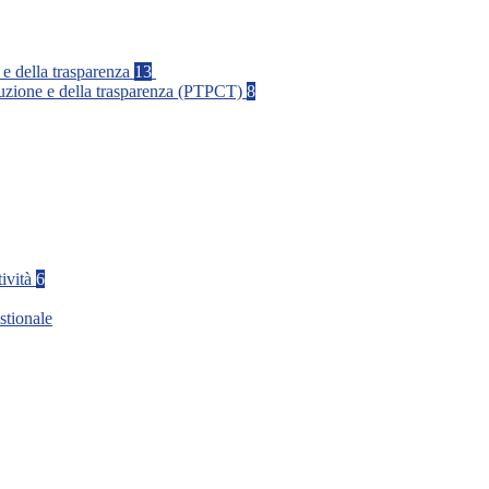
 e della trasparenza
13
rruzione e della trasparenza (PTPCT)
8
tività
6
stionale