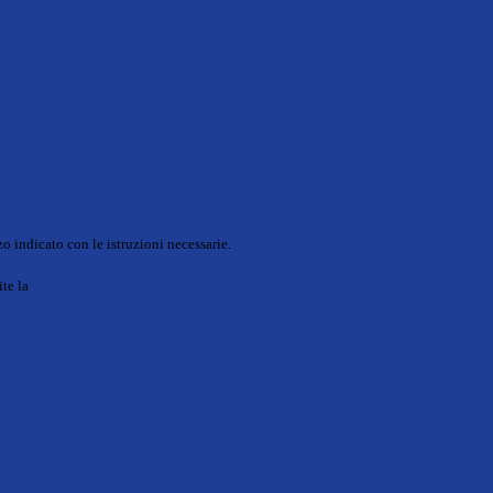
o indicato con le istruzioni necessarie.
ite la
Login Spaggiari