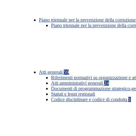
Piano triennale per la prevenzione della corruzione
Piano triennale per la prevenzione della co
Atti generali
59
Riferimenti normativi su organizzazione e at
Atti amministrativi generali
24
Documenti di programmazione strategico-ge
Statuti e leggi regionali
Codice disciplinare e codice di condotta
1