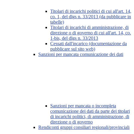
Titolari di incarichi politici di cui all'art. 14,
co. 1, del dlgs n. 33/2013 (da pubblicare in
tabelle)
Titolari di incarichi di amministrazione, di
direzione o di governo di cui all'art. 14, co.
1-bis, del dlgs n. 33/2013
Cessati dall'incarico (documentazione da
pubblicare sul sito web)
Sanzioni per mancata comunicazione dei dati
Sanzioni per mancata o incompleta
comunicazione dei dati da parte dei titolari
di incarichi politici, di amministrazione, di
direzione o di governo
Rendiconti gruppi consiliari regionali/provinciali