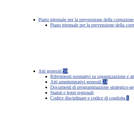
Piano triennale per la prevenzione della corruzione
Piano triennale per la prevenzione della co
Atti generali
59
Riferimenti normativi su organizzazione e at
Atti amministrativi generali
24
Documenti di programmazione strategico-ge
Statuti e leggi regionali
Codice disciplinare e codice di condotta
1