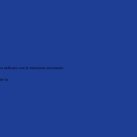
o indicato con le istruzioni necessarie.
ite la
Login Spaggiari