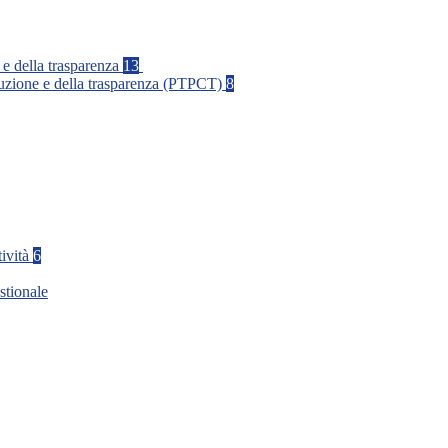
 e della trasparenza
13
rruzione e della trasparenza (PTPCT)
8
tività
6
stionale