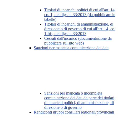
Titolari di incarichi politici di cui all'art. 14,
co. 1, del dlgs n. 33/2013 (da pubblicare in
tabelle)
Titolari di incarichi di amministrazione, di
direzione o di governo di cui all'art. 14, co.
1-bis, del dlgs n. 33/2013
Cessati dall'incarico (documentazione da
pubblicare sul sito web)
Sanzioni per mancata comunicazione dei dati
Sanzioni per mancata o incompleta
comunicazione dei dati da parte dei titolari
di incarichi politici, di amministrazione, di
direzione o di governo
Rendiconti gruppi consiliari regionali/provinciali