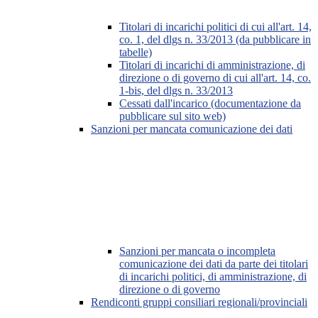
Titolari di incarichi politici di cui all'art. 14,
co. 1, del dlgs n. 33/2013 (da pubblicare in
tabelle)
Titolari di incarichi di amministrazione, di
direzione o di governo di cui all'art. 14, co.
1-bis, del dlgs n. 33/2013
Cessati dall'incarico (documentazione da
pubblicare sul sito web)
Sanzioni per mancata comunicazione dei dati
Sanzioni per mancata o incompleta
comunicazione dei dati da parte dei titolari
di incarichi politici, di amministrazione, di
direzione o di governo
Rendiconti gruppi consiliari regionali/provinciali