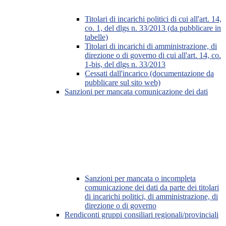
Titolari di incarichi politici di cui all'art. 14,
co. 1, del dlgs n. 33/2013 (da pubblicare in
tabelle)
Titolari di incarichi di amministrazione, di
direzione o di governo di cui all'art. 14, co.
1-bis, del dlgs n. 33/2013
Cessati dall'incarico (documentazione da
pubblicare sul sito web)
Sanzioni per mancata comunicazione dei dati
Sanzioni per mancata o incompleta
comunicazione dei dati da parte dei titolari
di incarichi politici, di amministrazione, di
direzione o di governo
Rendiconti gruppi consiliari regionali/provinciali