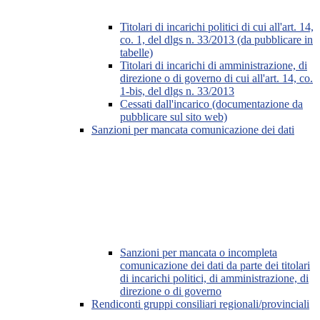
Titolari di incarichi politici di cui all'art. 14,
co. 1, del dlgs n. 33/2013 (da pubblicare in
tabelle)
Titolari di incarichi di amministrazione, di
direzione o di governo di cui all'art. 14, co.
1-bis, del dlgs n. 33/2013
Cessati dall'incarico (documentazione da
pubblicare sul sito web)
Sanzioni per mancata comunicazione dei dati
Sanzioni per mancata o incompleta
comunicazione dei dati da parte dei titolari
di incarichi politici, di amministrazione, di
direzione o di governo
Rendiconti gruppi consiliari regionali/provinciali