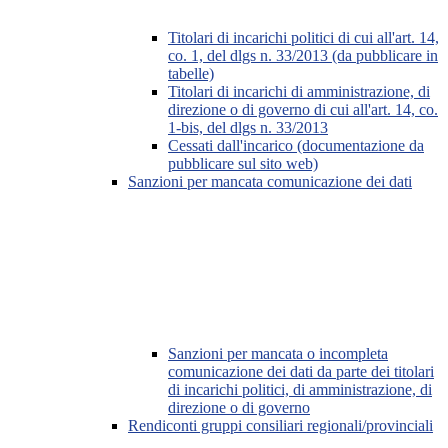
Titolari di incarichi politici di cui all'art. 14,
co. 1, del dlgs n. 33/2013 (da pubblicare in
tabelle)
Titolari di incarichi di amministrazione, di
direzione o di governo di cui all'art. 14, co.
1-bis, del dlgs n. 33/2013
Cessati dall'incarico (documentazione da
pubblicare sul sito web)
Sanzioni per mancata comunicazione dei dati
Sanzioni per mancata o incompleta
comunicazione dei dati da parte dei titolari
di incarichi politici, di amministrazione, di
direzione o di governo
Rendiconti gruppi consiliari regionali/provinciali