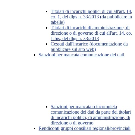
Titolari di incarichi politici di cui all'art. 14,
co. 1, del dlgs n. 33/2013 (da pubblicare in
tabelle)
Titolari di incarichi di amministrazione, di
direzione o di governo di cui all'art. 14, co.
1-bis, del dlgs n. 33/2013
Cessati dall'incarico (documentazione da
pubblicare sul sito web)
Sanzioni per mancata comunicazione dei dati
Sanzioni per mancata o incompleta
comunicazione dei dati da parte dei titolari
di incarichi politici, di amministrazione, di
direzione o di governo
Rendiconti gruppi consiliari regionali/provinciali