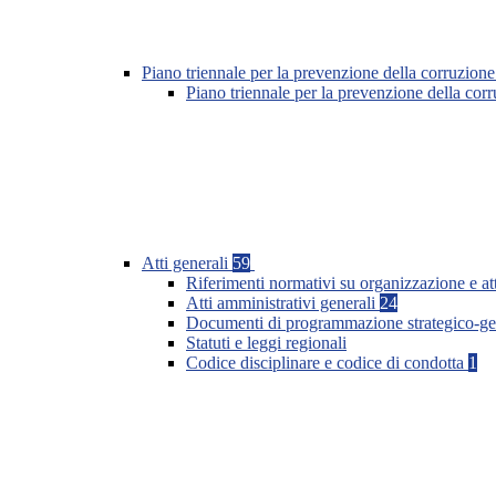
Piano triennale per la prevenzione della corruzione
Piano triennale per la prevenzione della co
Atti generali
59
Riferimenti normativi su organizzazione e at
Atti amministrativi generali
24
Documenti di programmazione strategico-ge
Statuti e leggi regionali
Codice disciplinare e codice di condotta
1