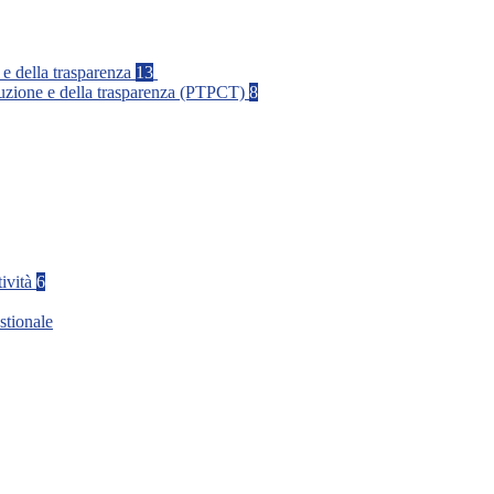
 e della trasparenza
13
rruzione e della trasparenza (PTPCT)
8
tività
6
stionale