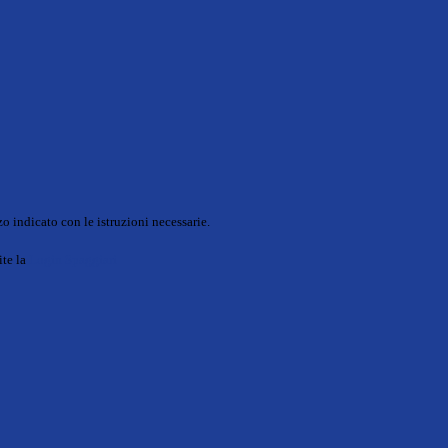
o indicato con le istruzioni necessarie.
ite la
Login Spaggiari