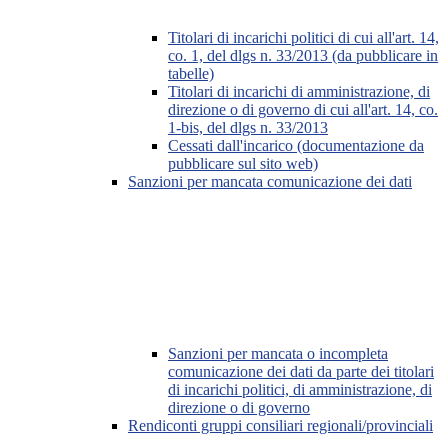
Titolari di incarichi politici di cui all'art. 14,
co. 1, del dlgs n. 33/2013 (da pubblicare in
tabelle)
Titolari di incarichi di amministrazione, di
direzione o di governo di cui all'art. 14, co.
1-bis, del dlgs n. 33/2013
Cessati dall'incarico (documentazione da
pubblicare sul sito web)
Sanzioni per mancata comunicazione dei dati
Sanzioni per mancata o incompleta
comunicazione dei dati da parte dei titolari
di incarichi politici, di amministrazione, di
direzione o di governo
Rendiconti gruppi consiliari regionali/provinciali