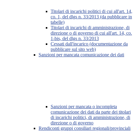
Titolari di incarichi politici di cui all'art. 14,
co. 1, del dlgs n. 33/2013 (da pubblicare in
tabelle)
Titolari di incarichi di amministrazione, di
direzione o di governo di cui all'art. 14, co.
1-bis, del dlgs n. 33/2013
Cessati dall'incarico (documentazione da
pubblicare sul sito web)
Sanzioni per mancata comunicazione dei dati
Sanzioni per mancata o incompleta
comunicazione dei dati da parte dei titolari
di incarichi politici, di amministrazione, di
direzione o di governo
Rendiconti gruppi consiliari regionali/provinciali