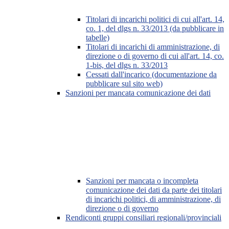
Titolari di incarichi politici di cui all'art. 14,
co. 1, del dlgs n. 33/2013 (da pubblicare in
tabelle)
Titolari di incarichi di amministrazione, di
direzione o di governo di cui all'art. 14, co.
1-bis, del dlgs n. 33/2013
Cessati dall'incarico (documentazione da
pubblicare sul sito web)
Sanzioni per mancata comunicazione dei dati
Sanzioni per mancata o incompleta
comunicazione dei dati da parte dei titolari
di incarichi politici, di amministrazione, di
direzione o di governo
Rendiconti gruppi consiliari regionali/provinciali