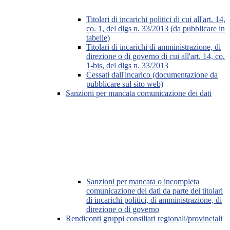
Titolari di incarichi politici di cui all'art. 14,
co. 1, del dlgs n. 33/2013 (da pubblicare in
tabelle)
Titolari di incarichi di amministrazione, di
direzione o di governo di cui all'art. 14, co.
1-bis, del dlgs n. 33/2013
Cessati dall'incarico (documentazione da
pubblicare sul sito web)
Sanzioni per mancata comunicazione dei dati
Sanzioni per mancata o incompleta
comunicazione dei dati da parte dei titolari
di incarichi politici, di amministrazione, di
direzione o di governo
Rendiconti gruppi consiliari regionali/provinciali