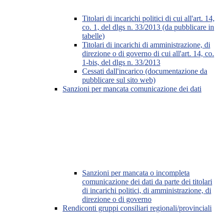
Titolari di incarichi politici di cui all'art. 14,
co. 1, del dlgs n. 33/2013 (da pubblicare in
tabelle)
Titolari di incarichi di amministrazione, di
direzione o di governo di cui all'art. 14, co.
1-bis, del dlgs n. 33/2013
Cessati dall'incarico (documentazione da
pubblicare sul sito web)
Sanzioni per mancata comunicazione dei dati
Sanzioni per mancata o incompleta
comunicazione dei dati da parte dei titolari
di incarichi politici, di amministrazione, di
direzione o di governo
Rendiconti gruppi consiliari regionali/provinciali