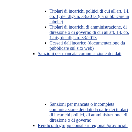
Titolari di incarichi politici di cui all'art. 14,
co. 1, del dlgs n. 33/2013 (da pubblicare in
tabelle)
Titolari di incarichi di amministrazione, di
direzione o di governo di cui all'art. 14, co.
1-bis, del dlgs n. 33/2013
Cessati dall'incarico (documentazione da
pubblicare sul sito web)
Sanzioni per mancata comunicazione dei dati
Sanzioni per mancata o incompleta
comunicazione dei dati da parte dei titolari
di incarichi politici, di amministrazione, di
direzione o di governo
Rendiconti gruppi consiliari regionali/provinciali