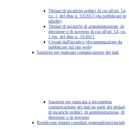
Titolari di incarichi politici di cui all'art. 14,
co. 1, del dlgs n. 33/2013 (da pubblicare in
tabelle)
Titolari di incarichi di amministrazione, di
direzione o di governo di cui all'art. 14, co.
1-bis, del dlgs n. 33/2013
Cessati dall'incarico (documentazione da
pubblicare sul sito web)
Sanzioni per mancata comunicazione dei dati
Sanzioni per mancata o incompleta
comunicazione dei dati da parte dei titolari
di incarichi politici, di amministrazione, di
direzione o di governo
Rendiconti gruppi consiliari regionali/provinciali