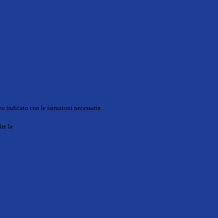
o indicato con le istruzioni necessarie.
ite la
Login Spaggiari