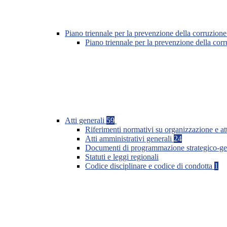
Piano triennale per la prevenzione della corruzione
Piano triennale per la prevenzione della co
Atti generali
59
Riferimenti normativi su organizzazione e at
Atti amministrativi generali
24
Documenti di programmazione strategico-ge
Statuti e leggi regionali
Codice disciplinare e codice di condotta
1