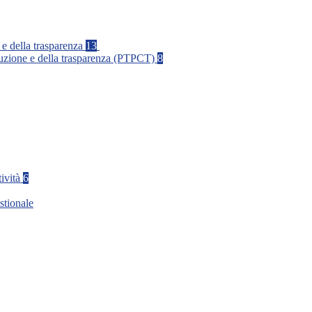
 e della trasparenza
13
rruzione e della trasparenza (PTPCT)
8
tività
6
stionale