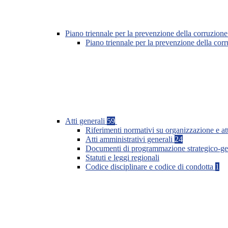
Piano triennale per la prevenzione della corruzione
Piano triennale per la prevenzione della co
Atti generali
59
Riferimenti normativi su organizzazione e at
Atti amministrativi generali
24
Documenti di programmazione strategico-ge
Statuti e leggi regionali
Codice disciplinare e codice di condotta
1