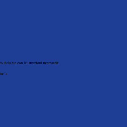
o indicato con le istruzioni necessarie.
ite la
Login Spaggiari