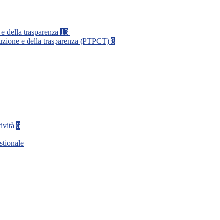
 e della trasparenza
13
rruzione e della trasparenza (PTPCT)
8
tività
6
stionale