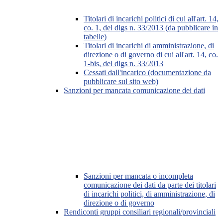
Titolari di incarichi politici di cui all'art. 14,
co. 1, del dlgs n. 33/2013 (da pubblicare in
tabelle)
Titolari di incarichi di amministrazione, di
direzione o di governo di cui all'art. 14, co.
1-bis, del dlgs n. 33/2013
Cessati dall'incarico (documentazione da
pubblicare sul sito web)
Sanzioni per mancata comunicazione dei dati
Sanzioni per mancata o incompleta
comunicazione dei dati da parte dei titolari
di incarichi politici, di amministrazione, di
direzione o di governo
Rendiconti gruppi consiliari regionali/provinciali