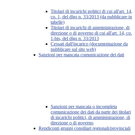
Titolari di incarichi politici di cui all'art. 14,
co. 1, del dlgs n. 33/2013 (da pubblicare in
tabelle)
Titolari di incarichi di amministrazione, di
direzione o di governo di cui all'art. 14, co.
1-bis, del dlgs n. 33/2013
Cessati dall'incarico (documentazione da
pubblicare sul sito web)
Sanzioni per mancata comunicazione dei dati
Sanzioni per mancata o incompleta
comunicazione dei dati da parte dei titolari
di incarichi politici, di amministrazione, di
direzione o di governo
Rendiconti gruppi consiliari regionali/provinciali